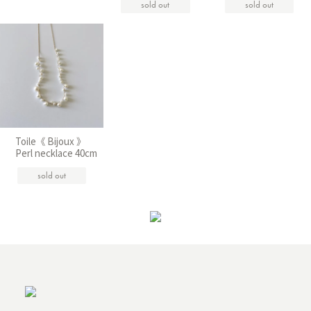
sold out
sold out
Toile《 Bijoux 》
Perl necklace 40cm
sold out