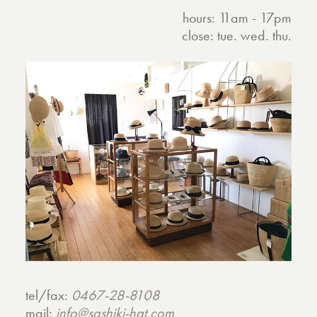
hours: 11am - 17pm
close: tue. wed. thu.
tel/fax:
0467-28-8108
mail:
info@sashiki-hat.com