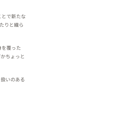
ことで新たな
ったりと織ら
身を覆った
何かちょっと
り扱いのある
。