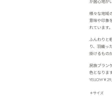
か居心地が
様々な地域
意味や印象
れています
ふんわりと
り、羽織っ
掛けるもの
民族ブラン
色となりま
YELLOW￥2
＊サイズ