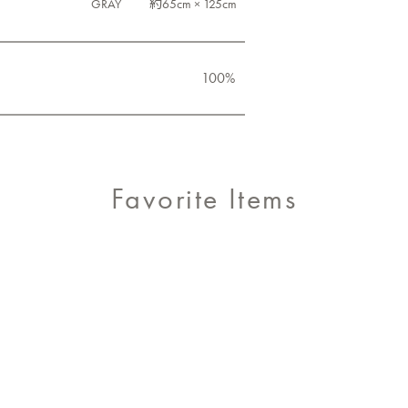
GRAY 約65cm × 125cm
100%
Favorite Items