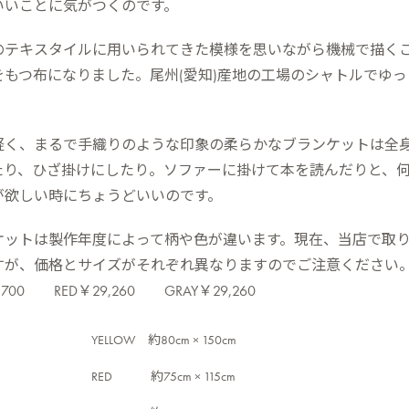
いいことに気がつくのです。
のテキスタイルに用いられてきた模様を思いながら機械で描く
をもつ布になりました。尾州(愛知)産地の工場のシャトルでゆ
。
軽く、まるで手織りのような印象の柔らかなブランケットは全
たり、ひざ掛けにしたり。ソファーに掛けて本を読んだりと、
が欲しい時にちょうどいいのです。
ケットは製作年度によって柄や色が違います。現在、当店で取
すが、価格とサイズがそれぞれ異なりますのでご注意ください
9,700 RED￥29,260 GRAY￥29,260
YELLOW 約80cm × 150cm
RED 約75cm × 115cm