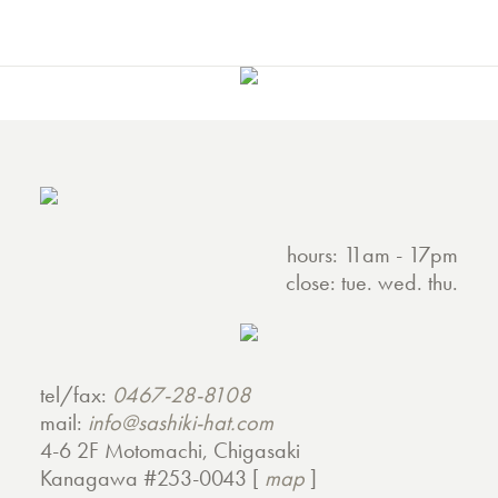
hours: 11am - 17pm
close: tue. wed. thu.
tel/fax:
0467-28-8108
mail:
info@sashiki-hat.com
4-6 2F Motomachi, Chigasaki
Kanagawa #253-0043 [
map
]