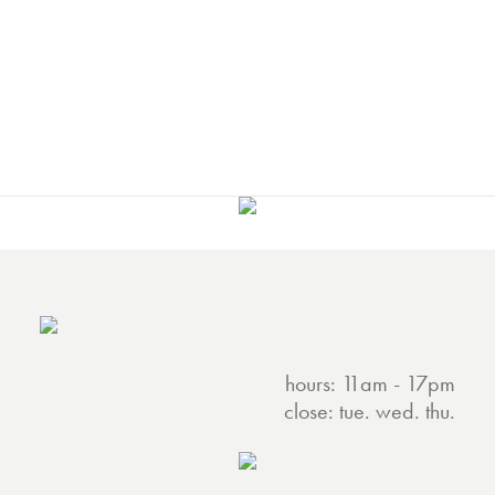
hours: 11am - 17pm
close: tue. wed. thu.