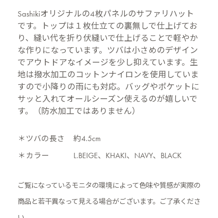
Sashikiオリジナルの4枚パネルのサファリハット
です。トップは１枚仕立ての裏無しで仕上げてお
り、縫い代を折り伏縫いで仕上げることで軽やか
な作りになっています。ツバは小さめのデザイン
でアウトドアなイメージを少し抑えています。生
地は撥水加工のコットンナイロンを使用していま
すので小降りの雨にも対応。バッグやポケットに
サッと入れてオールシーズン使えるのが嬉しいで
す。（防水加工ではありません）
＊ツバの長さ
約4.5cm
＊カラー
L.BEIGE、KHAKI、NAVY、BLACK
ご覧になっているモニタの環境によって色味や質感が実際の
商品と
若干異なって見える場合がございます。ご了承くださ
い。