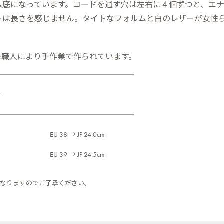
ム底になっています。コードを通す穴は左右に４個ずつと、エ
トは長さを感じません。タイトなフォルムと白のレザーが女性
つ職人により手作業で作られています。
r
EU 38 → JP 24.0cm
EU 39 → JP 24.5cm
なりますのでご了承ください。