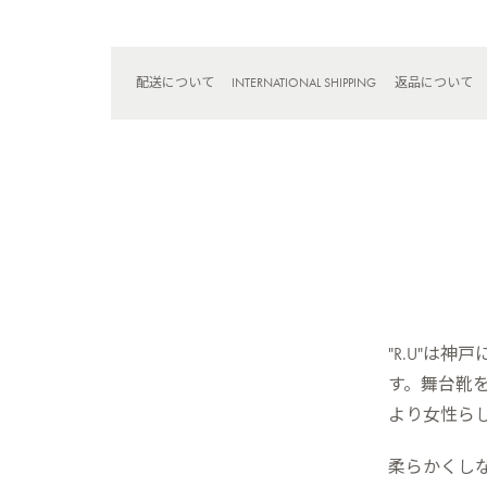
配送について
INTERNATIONAL SHIPPING
返品について
"R.U"は
す。舞台靴
より女性ら
柔らかくし