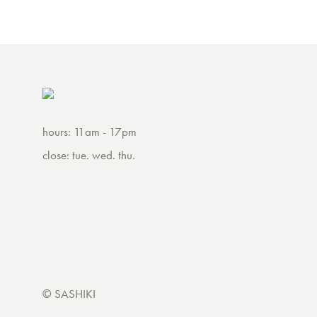
hours: 11am - 17pm
close: tue. wed. thu.
© SASHIKI