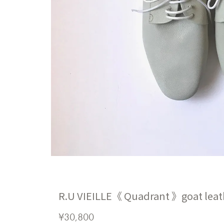
R.U VIEILLE《 Quadrant 》goat leat
¥30,800