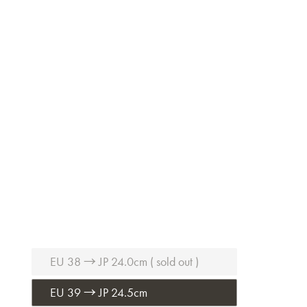
EU 38 → JP 24.0cm ( sold out )
EU 39 → JP 24.5cm