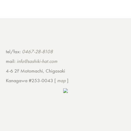
tel/fax:
0467-28-8108
mail:
info@sashiki-hat.com
4-6 2F Motomachi, Chigasaki
Kanagawa #253-0043 [
map
]