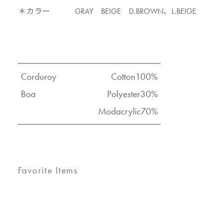
＊カラー
GRAY BEIGE D.BROWN、L.BEIGE
Corduroy
Cotton100%
Boa
Polyester30%
Modacrylic70%
Favorite Items