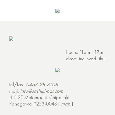
hours: 11am - 17pm
close: tue. wed. thu.
tel/fax:
0467-28-8108
mail:
info@sashiki-hat.com
4-6 2F Motomachi, Chigasaki
Kanagawa #253-0043 [
map
]