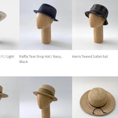
バ / Light
Raffia Tear Drop Hat / Navy、
Harris Tweed Safari hat
Black