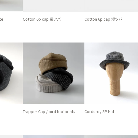
te
Cotton 6p cap 長ツバ
Cotton 6p cap 短ツバ
Trapper Cap / bird footprints
Corduroy 5P Hat