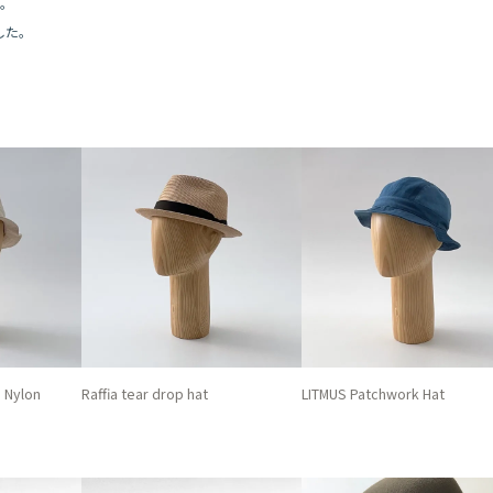
た。
ました。
n Nylon
Raffia tear drop hat
LITMUS Patchwork Hat