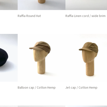
Raffia Round Hat
Raffia Linen cord / wide brim
Balloon cap / Cotton Hemp
Jet cap / Cotton Hemp