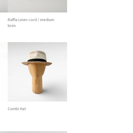
Raffia Linen cord / medium
brim
Combi Hat