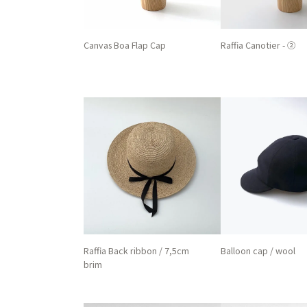
Canvas Boa Flap Cap
Raffia Canotier - ②
Raffia Back ribbon / 7,5cm
Balloon cap / wool
brim