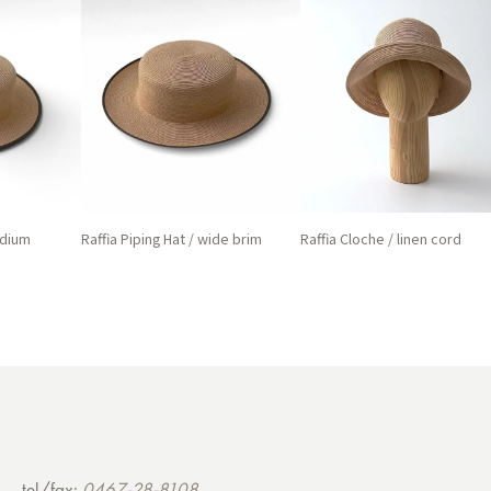
edium
Raffia Piping Hat / wide brim
Raffia Cloche / linen cord
tel/fax:
0467-28-8108